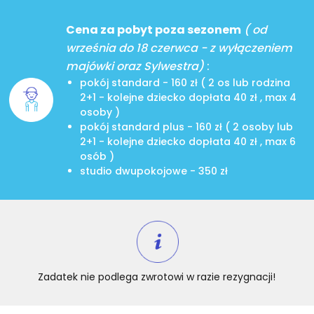
Cena za pobyt poza sezonem
( od
września do 18 czerwca - z wyłączeniem
majówki oraz Sylwestra)
:
pokój standard - 160 zł ( 2 os lub rodzina
2+1 - kolejne dziecko dopłata 40 zł , max 4
osoby )
pokój standard plus - 160 zł ( 2 osoby lub
2+1 - kolejne dziecko dopłata 40 zł , max 6
osób )
studio dwupokojowe - 350 zł
Zadatek nie podlega zwrotowi w razie rezygnacji!