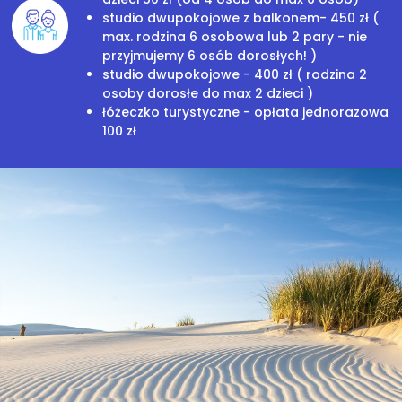
studio dwupokojowe z balkonem- 450 zł (
max. rodzina 6 osobowa lub 2 pary - nie
przyjmujemy 6 osób dorosłych! )
studio dwupokojowe - 400 zł ( rodzina 2
osoby dorosłe do max 2 dzieci )
łóżeczko turystyczne - opłata jednorazowa
100 zł